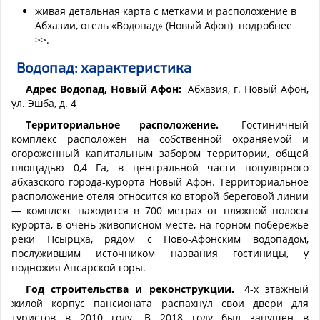
живая детальная карта с метками и расположение в
Абхазии, отель «Водопад» (Новый Афон) подробнее
>>.
Водопад
: характеристика
Адрес Водопад, Новый Афон:
Абхазия, г. Новый Афон,
ул. Эшба, д. 4
Территориальное расположение.
Гостиничный
комплекс расположен на собственной охраняемой и
огороженный капитальным забором территории, общей
площадью 0,4 Га, в центральной части популярного
абхазского города-курорта Новый Афон. Территориальное
расположение отеля относится ко второй береговой линии
— комплекс находится в 700 метрах от пляжной полосы
курорта, в очень живописном месте, на горном побережье
реки Псырцха, рядом с Ново-Афонским водопадом,
послужившим источником названия гостиницы, у
подножия Апсарской горы.
Год строительства и реконструкции.
4-х этажный
жилой корпус пансионата распахнул свои двери для
туристов в 2010 году. В 2018 году был запущен в