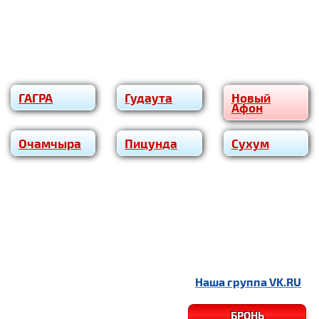
ГАГРА
Гудаута
Новый
Афон
Очам­чы­ра
Пицунда
Сухум
Наша группа
VK.RU
БРОНЬ