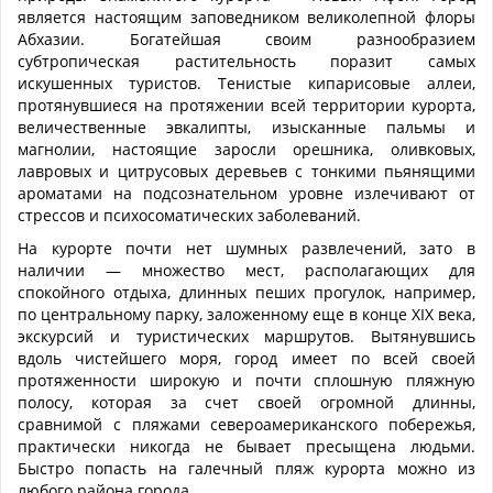
является настоящим заповедником великолепной флоры
Абхазии. Богатейшая своим разнообразием
субтропическая растительность поразит самых
искушенных туристов. Тенистые кипарисовые аллеи,
протянувшиеся на протяжении всей территории курорта,
величественные эвкалипты, изысканные пальмы и
магнолии, настоящие заросли орешника, оливковых,
лавровых и цитрусовых деревьев с тонкими пьянящими
ароматами на подсознательном уровне излечивают от
стрессов и психосоматических заболеваний.
На курорте почти нет шумных развлечений, зато в
наличии — множество мест, располагающих для
спокойного отдыха, длинных пеших прогулок, например,
по центральному парку, заложенному еще в конце XIX века,
экскурсий и туристических маршрутов. Вытянувшись
вдоль чистейшего моря, город имеет по всей своей
протяженности широкую и почти сплошную пляжную
полосу, которая за счет своей огромной длинны,
сравнимой с пляжами североамериканского побережья,
практически никогда не бывает пресыщена людьми.
Быстро попасть на галечный пляж курорта можно из
любого района города.