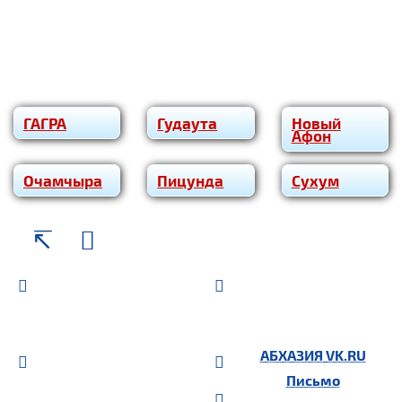
ГАГРА
Гудаута
Новый
Афон
Очам­чы­ра
Пицунда
Сухум
АБХАЗИЯ
VK.RU
Письмо