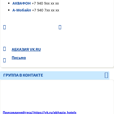
АКВАФОН
+7 940 9хх хх хх
А-Мобайл
+7 940 7хх хх хх
АБХАЗИЯ
VK.RU
Письмо
ГРУППА В КОНТАКТЕ
Присоединяйтесь! https://vk.ru/abhazia_hotels