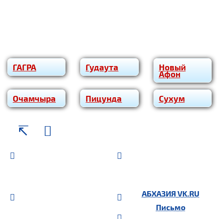
ГАГРА
Гудаута
Новый
Афон
Очам­чы­ра
Пицунда
Сухум
АБХАЗИЯ
VK.RU
Письмо