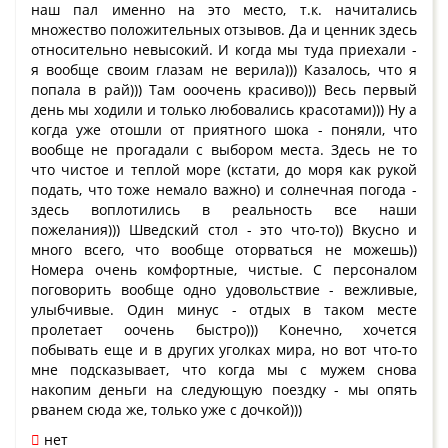
наш пал именно на это место, т.к. начитались
множество положительных отзывов. Да и ценник здесь
относительно невысокий. И когда мы туда приехали -
я вообще своим глазам не верила))) Казалось, что я
попала в рай))) Там ооочень красиво))) Весь первый
день мы ходили и только любовались красотами))) Ну а
когда уже отошли от приятного шока - поняли, что
вообще не прогадали с выбором места. Здесь не то
что чистое и теплой море (кстати, до моря как рукой
подать, что тоже немало важно) и солнечная погода -
здесь воплотились в реальность все наши
пожелания))) Шведский стол - это что-то)) Вкусно и
много всего, что вообще оторваться не можешь))
Номера очень комфортные, чистые. С персоналом
поговорить вообще одно удовольствие - вежливые,
улыбчивые. Один минус - отдых в таком месте
пролетает оочень быстро))) Конечно, хочется
побывать еще и в других уголках мира, но вот что-то
мне подсказывает, что когда мы с мужем снова
накопим деньги на следующую поездку - мы опять
рванем сюда же, только уже с дочкой)))
нет