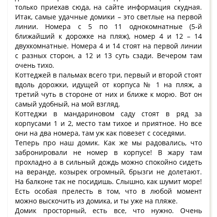
только приехав сюда, на сайте информация скудная.
Итак, самые удачные домики – это светлые на первой
линии. Номера с 5 по 11 однокомнатные (5-й
ближайший к дорожке на пляж), номер 4 и 12 – 14
двухкомнатные. Номера 4 и 14 стоят на первой линии
с разных сторон, а 12 и 13 суть сзади. Вечером там
очень тихо.
Коттеджей в пальмах всего три, первый и второй стоят
вдоль дорожки, идущей от корпуса № 1 на пляж, а
третий чуть в стороне от них и ближе к морю. Вот он
самый удобный, на мой взгляд.
Коттеджи в мандариновом саду стоят в ряд за
корпусами 1 и 2, место там тихое и приятное. Но все
они на два номера, там уж как повезет с соседями.
Теперь про наш домик. Как же мы радовались, что
забронировали не номер в корпусе! В жару там
прохладно а в сильный дождь можно спокойно сидеть
на веранде, козырек огромный, брызги не долетают.
На балконе так не посидишь. Слышно, как шумит море!
Есть особая прелесть в том, что в любой момент
можно выскочить из домика, и ты уже на пляже.
Домик просторный, есть все, что нужно. Очень