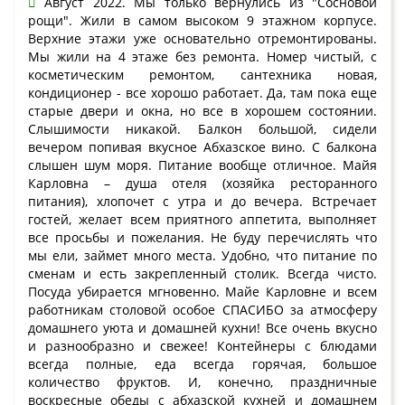
Август 2022. Мы только вернулись из "Сосновой
рощи". Жили в самом высоком 9 этажном корпусе.
Верхние этажи уже основательно отремонтированы.
Мы жили на 4 этаже без ремонта. Номер чистый, с
косметическим ремонтом, сантехника новая,
кондиционер - все хорошо работает. Да, там пока еще
старые двери и окна, но все в хорошем состоянии.
Слышимости никакой. Балкон большой, сидели
вечером попивая вкусное Абхазское вино. С балкона
слышен шум моря. Питание вообще отличное. Майя
Карловна – душа отеля (хозяйка ресторанного
питания), хлопочет с утра и до вечера. Встречает
гостей, желает всем приятного аппетита, выполняет
все просьбы и пожелания. Не буду перечислять что
мы ели, займет много места. Удобно, что питание по
сменам и есть закрепленный столик. Всегда чисто.
Посуда убирается мгновенно. Майе Карловне и всем
работникам столовой особое СПАСИБО за атмосферу
домашнего уюта и домашней кухни! Все очень вкусно
и разнообразно и свежее! Контейнеры с блюдами
всегда полные, еда всегда горячая, большое
количество фруктов. И, конечно, праздничные
воскресные обеды с абхазской кухней и домашнем