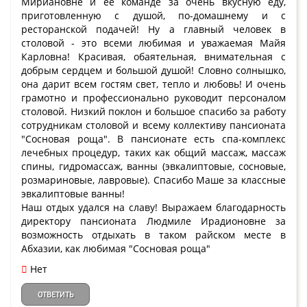
Мириановне и её команде за очень вкусную еду,
приготовленную с душой, по-домашнему и с
ресторанской подачей! Ну а главный человек в
столовой - это всеми любимая и уважаемая Майя
Карловна! Красивая, обаятельная, внимательная с
добрым сердцем и большой душой! Словно солнышко,
она дарит всем гостям свет, тепло и любовь! И очень
грамотно и профессионально руководит персоналом
столовой. Низкий поклон и большое спасибо за работу
сотрудникам столовой и всему коллективу пансионата
"Сосновая роща". В пансионате есть спа-комплекс
лечебных процедур, таких как общий массаж, массаж
спины, гидромассаж, ванны (эвкалиптовые, сосновые,
розмариновые, лавровые). Спасибо Маше за классные
эвкалиптовые ванны!
Наш отдых удался на славу! Выражаем благодарность
директору пансионата Людмиле Ирадионовне за
возможность отдыхать в таком райском месте в
Абхазии, как любимая "Сосновая роща"
Нет
ОТВЕТИТЬ