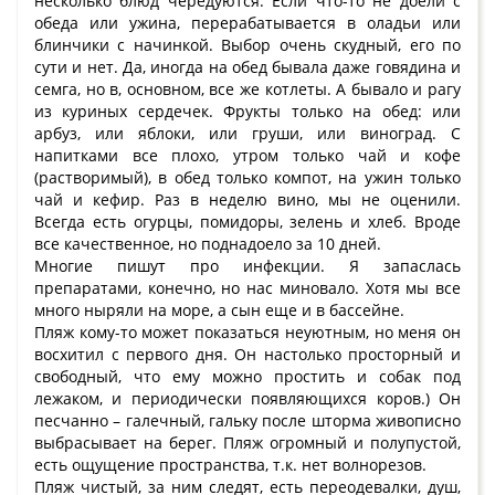
несколько блюд чередуются. Если что-то не доели с
обеда или ужина, перерабатывается в оладьи или
блинчики с начинкой. Выбор очень скудный, его по
сути и нет. Да, иногда на обед бывала даже говядина и
семга, но в, основном, все же котлеты. А бывало и рагу
из куриных сердечек. Фрукты только на обед: или
арбуз, или яблоки, или груши, или виноград. С
напитками все плохо, утром только чай и кофе
(растворимый), в обед только компот, на ужин только
чай и кефир. Раз в неделю вино, мы не оценили.
Всегда есть огурцы, помидоры, зелень и хлеб. Вроде
все качественное, но поднадоело за 10 дней.
Многие пишут про инфекции. Я запаслась
препаратами, конечно, но нас миновало. Хотя мы все
много ныряли на море, а сын еще и в бассейне.
Пляж кому-то может показаться неуютным, но меня он
восхитил с первого дня. Он настолько просторный и
свободный, что ему можно простить и собак под
лежаком, и периодически появляющихся коров.) Он
песчанно – галечный, гальку после шторма живописно
выбрасывает на берег. Пляж огромный и полупустой,
есть ощущение пространства, т.к. нет волнорезов.
Пляж чистый, за ним следят, есть переодевалки, душ,