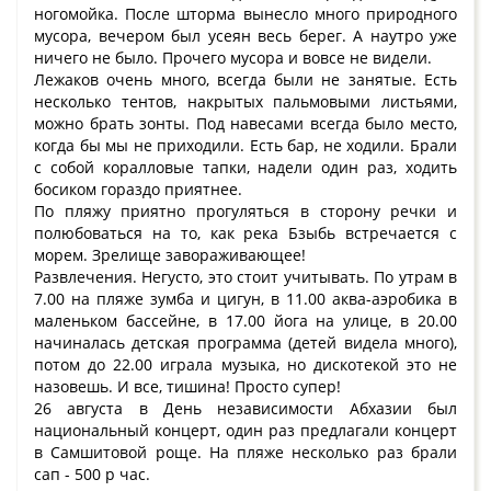
ногомойка. После шторма вынесло много природного
мусора, вечером был усеян весь берег. А наутро уже
ничего не было. Прочего мусора и вовсе не видели.
Лежаков очень много, всегда были не занятые. Есть
несколько тентов, накрытых пальмовыми листьями,
можно брать зонты. Под навесами всегда было место,
когда бы мы не приходили. Есть бар, не ходили. Брали
с собой коралловые тапки, надели один раз, ходить
босиком гораздо приятнее.
По пляжу приятно прогуляться в сторону речки и
полюбоваться на то, как река Бзыбь встречается с
морем. Зрелище завораживающее!
Развлечения. Негусто, это стоит учитывать. По утрам в
7.00 на пляже зумба и цигун, в 11.00 аква-аэробика в
маленьком бассейне, в 17.00 йога на улице, в 20.00
начиналась детская программа (детей видела много),
потом до 22.00 играла музыка, но дискотекой это не
назовешь. И все, тишина! Просто супер!
26 августа в День независимости Абхазии был
национальный концерт, один раз предлагали концерт
в Самшитовой роще. На пляже несколько раз брали
сап - 500 р час.