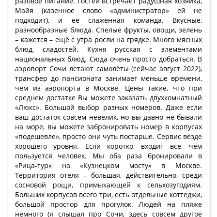
разовое питание. Гостей встречает радушная хозяйка,
Майя (казенное слово «администратор» ей не
подходит), и её слаженная команда. Вкусные,
разнообразные блюда. Спелые фрукты, овощи, зелень
– кажется – ещё с утра росли на грядке. Много мясных
блюд, сладостей. Кухня русская с элементами
национальных блюд. Сюда очень просто добраться. В
аэропорт Сочи летают самолёты (сейчас август 2022),
трансфер до пансионата занимает меньше времени,
чем из аэропорта в Москве. Цены такие, что при
среднем достатке Вы можете заказать двухкомнатный
«Люкс». Большой выбор разных номеров. Даже если
ваш достаток совсем невелик, но вы давно не бывали
на море, вы можете забронировать номер в корпусах
«подешевле», просто они чуть постарше. Сервис везде
хорошего уровня. Если коротко, входит всё, чем
пользуется человек. Мы оба раза бронировали в
«Рица-тур» на «Кузнецком мосту» в Москве.
Территория отеля – большая, действительно, среди
сосновой рощи, примыкающей к сельхозугодиям.
Больших корпусов всего три, есть отдельные коттеджи,
большой простор для прогулок. Людей на пляже
немного (я слышал про Сочи, здесь совсем другое