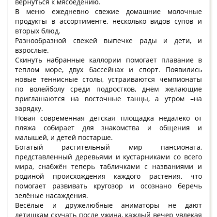
вернуться к мясоедению.
В меню ежедневно свежие домашние молочные
продукты в ассортименте, несколько видов супов и
вторых блюд.
Разнообразной свежей выпечке рады и дети, и
взрослые.
Скинуть набранные каллории помогает плавание в
теплом море, двух бассейнах и спорт. Появились
новые теннисные столы, устраиваются чемпионаты
по волейболу среди подростков, днём желающие
приглашаются на восточные танцы, а утром –на
зарядку.
Новая современная детская площадка недалеко от
пляжа собирает для знакомства и общения и
малышей, и детей постарше.
Богатый растительный мир пансионата,
представленный деревьями и кустарниками со всего
мира, снабжён теперь табличками с названиями и
родиной происхождения каждого растения, что
помогает развивать кругозор и осознано беречь
зелёные насаждения.
Весёлые и дружелюбные аниматоры не дают
детишкам скучать после ужина, каждый вечер увлекая