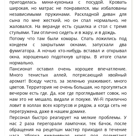
пригодилась мини-кухонька с посудой. Кровать
широкая, но матрас не понравился, мы избалованы
независимыми пружинами. Раскладной диван для
сына по мне жесткий, но он спал нормально, не
жаловался. На веранде есть сушилка и стол с тремя
стульями. Там отлично сидеть и в жару, и в дождь.
Потому что там были комары. Спать ложились под
кондеем с закрытыми окнами, запускали два
фумигатора. А ночью кто-нибудь вставал и открывал
окна, хорошенько подоткнув шторы. В итоге спали
нормально.
Пансионат оставил очень хорошее впечатление.
Много тенистых аллей, потрясающий хвойный
аромат! Всюду чисто, за зеленью ухаживают, много
цветов. Территория не очень большая, но прогуляться
вечером есть где. Да, кое где проглядывает совок, но
нам это не мешало, видали и похуже. Wi-Fi прилично
ловит в холлах всех корпусов и рядом, а когда сеть не
перегружена, даже в нашем домике.
Персонал быстро реагирует на мелкие проблемы. У
нас 2 раза перегорали лампочки, тек бачок, после
обращения на рецепшн мастер приходил в течение
часа. Уборка ежедневная, моют пол, подметают