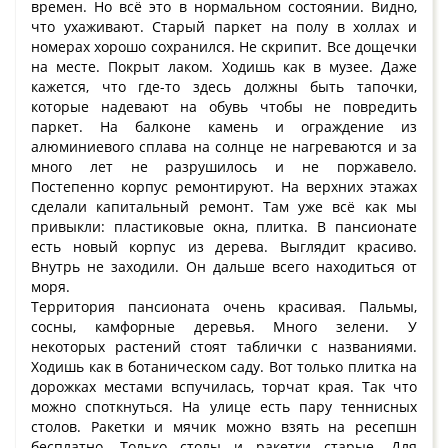
времен. Но всё это в нормальном состоянии. Видно,
что ухаживают. Старый паркет на полу в холлах и
номерах хорошо сохранился. Не скрипит. Все дощечки
на месте. Покрыт лаком. Ходишь как в музее. Даже
кажется, что где-то здесь должны быть тапочки,
которые надевают на обувь чтобы не повредить
паркет. На балконе камень и ограждение из
алюминиевого сплава на солнце не нагреваются и за
много лет не разрушилось и не поржавело.
Постепенно корпус ремонтируют. На верхних этажах
сделали капитальный ремонт. Там уже всё как мы
привыкли: пластиковые окна, плитка. В пансионате
есть новый корпус из дерева. Выглядит красиво.
Внутрь не заходили. Он дальше всего находиться от
моря.
Территория пансионата очень красивая. Пальмы,
сосны, камфорные деревья. Много зелени. У
некоторых растений стоят таблички с названиями.
Ходишь как в ботаническом саду. Вот только плитка на
дорожках местами вспучилась, торчат края. Так что
можно споткнуться. На улице есть пару теннисных
столов. Ракетки и мячик можно взять на ресепшн
бесплатно. Только столы и ракетки старые. Для