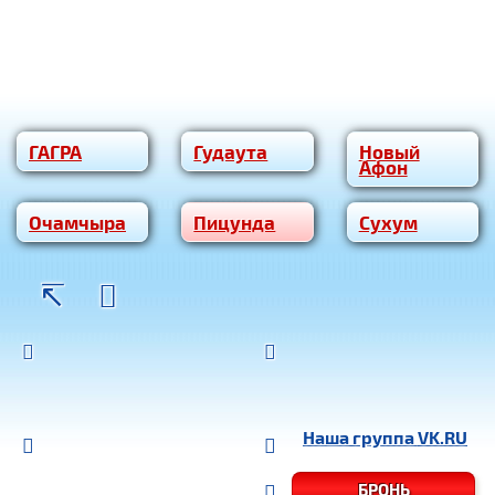
ГАГРА
Гудаута
Новый
Афон
Очам­чы­ра
Пицунда
Сухум
Наша группа
VK.RU
БРОНЬ