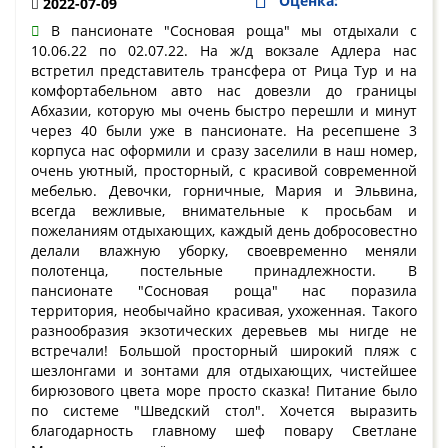
Оценка:
2022-07-09
В пансионате "Сосновая роща" мы отдыхали с
10.06.22 по 02.07.22. На ж/д вокзале Адлера нас
встретил представитель трансфера от Рица Тур и на
комфортабельном авто нас довезли до границы
Абхазии, которую мы очень быстро перешли и минут
через 40 были уже в пансионате. На ресепшене 3
корпуса нас оформили и сразу заселили в наш номер,
очень уютный, просторный, с красивой современной
мебелью. Девочки, горничные, Мария и Эльвина,
всегда вежливые, внимательные к просьбам и
пожеланиям отдыхающих, каждый день добросовестно
делали влажную уборку, своевременно меняли
полотенца, постельные принадлежности. В
пансионате "Сосновая роща" нас поразила
территория, необычайно красивая, ухоженная. Такого
разнообразия экзотических деревьев мы нигде не
встречали! Большой просторный широкий пляж с
шезлонгами и зонтами для отдыхающих, чистейшее
бирюзового цвета море просто сказка! Питание было
по системе "Шведский стол". Хочется выразить
благодарность главному шеф повару Светлане