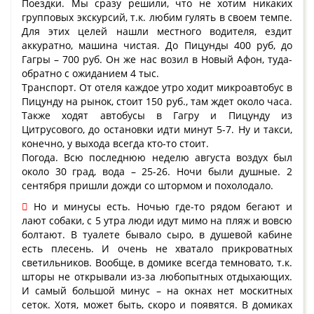
Поездки. Мы сразу решили, что не хотим никаких
групповых экскурсий, т.к. любим гулять в своем темпе.
Для этих целей нашли местного водителя, ездит
аккуратно, машина чистая. До Пицунды 400 руб, до
Гагры – 700 руб. Он же нас возил в Новый Афон, туда-
обратно с ожиданием 4 тыс.
Транспорт. От отеля каждое утро ходит микроавтобус в
Пицунду на рынок, стоит 150 руб., там ждет около часа.
Также ходят автобусы в Гагру и Пицунду из
Цитрусового, до остановки идти минут 5-7. Ну и такси,
конечно, у выхода всегда кто-то стоит.
Погода. Всю последнюю неделю августа воздух был
около 30 град, вода – 25-26. Ночи были душные. 2
сентября пришли дожди со штормом и похолодало.
Но и минусы есть. Ночью где-то рядом бегают и
лают собаки, с 5 утра люди идут мимо на пляж и вовсю
болтают. В туалете бывало сыро, в душевой кабине
есть плесень. И очень не хватало прикроватных
светильников. Вообще, в домике всегда темновато, т.к.
шторы не открывали из-за любопытных отдыхающих.
И самый большой минус – на окнах нет москитных
сеток. Хотя, может быть, скоро и появятся. В домиках