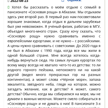
2022-08-23
Хотел бы рассказать о моём отдыхе с семьёй в
пансионате «Сосновая роща» в Абхазии. Мы отдыхаем
здесь уже второй раз. В первый раз нам посоветовали
хорошие знакомые, когда отдых в дальнем зарубежье
был уже невозможен. Я учёный-физик, работаю в МГУ,
объездил много-много стран. Сразу хочу сказать, что
«Сосновую рощу» нужно сравнивать именно с
европейскими курортами, и не нужно – с российскими.
А цены нужно сравнивать с советскими. До 2020 года я
не был в Абхазии с 1990 года, когда все мы жили в
одной большой стране. Мне всегда хотелось когда-
нибудь вернуться сюда. На самых лучших курортах по
всему миру всегда не хватало чего-то из детства: то ли
родного горного пейзажа, непохожего ни на какой
другой (видел много прекрасных гор на разных
континентах), а может слова «Чёрное море», запаха
эвкалипта, звёздного неба, глядя на которое, можно
загадать желание, как в детстве? А может, самого
детства? Обычно, когда мы собираемся на море, мы не
думаем о важных мелочах. Можете смело собираться в
«Сосновую рощу» и не думать о них! В пансионате 3-х