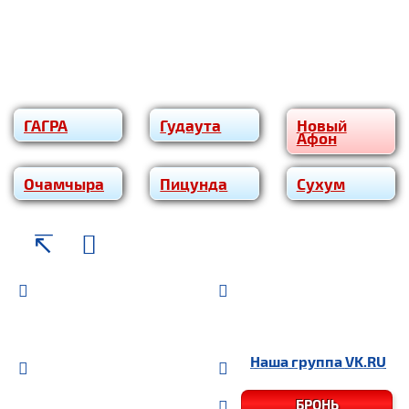
ГАГРА
Гудаута
Новый
Афон
Очам­чы­ра
Пицунда
Сухум
Наша группа
VK.RU
БРОНЬ