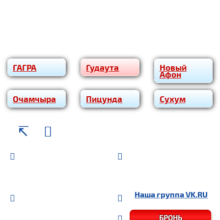
ГАГРА
Гудаута
Новый
Афон
Очам­чы­ра
Пицунда
Сухум
Наша группа
VK.RU
БРОНЬ